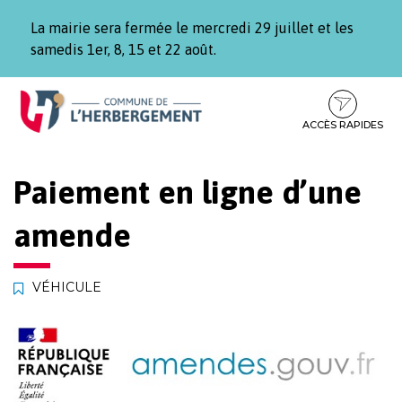
Gestion des traceurs
La mairie sera fermée le mercredi 29 juillet et les
samedis 1er, 8, 15 et 22 août.
Aller
Aller
Aller
à
au
au
la
contenu
pied
ACCÈS RAPIDES
navigation
de
page
Paiement en ligne d’une
amende
VÉHICULE