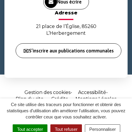
Nous écrire
Adresse
21 place de l’Église, 85260
L’Herbergement
✉️S’inscrire aux publications communales
Gestion des cookies
Accessibilité
Plan du site
Crédits
Mentions Légales
Ce site utilise des traceurs pour fonctionner et obtenir des
Site
statistiques d'utilisation afin améliorer l'utilisation, vous pouvez
réalisé
contrôler ceux que vous souhaitez activer.
par
Tout accepter
Tout refuser
Personnaliser
Inovagora
MENU