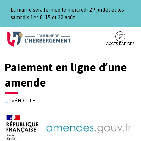
Gestion des traceurs
La mairie sera fermée le mercredi 29 juillet et les
samedis 1er, 8, 15 et 22 août.
Aller
Aller
Aller
à
au
au
la
contenu
pied
ACCÈS RAPIDES
navigation
de
page
Paiement en ligne d’une
amende
VÉHICULE