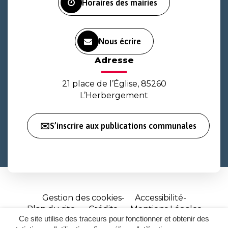
Horaires des mairies
Nous écrire
Adresse
21 place de l’Église, 85260
L’Herbergement
✉️S’inscrire aux publications communales
Gestion des cookies
Accessibilité
Plan du site
Crédits
Mentions Légales
Ce site utilise des traceurs pour fonctionner et obtenir des
Site