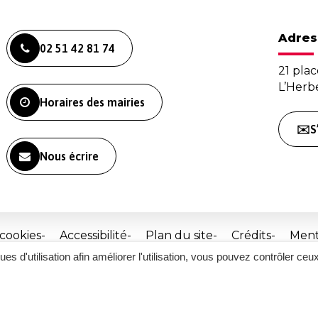
Adres
02 51 42 81 74
21 plac
L’Her
Horaires des mairies
✉️S
Nous écrire
 cookies
Accessibilité
Plan du site
Crédits
Ment
ques d'utilisation afin améliorer l'utilisation, vous pouvez contrôler ceu
Site
réalisé
par
Inovagora