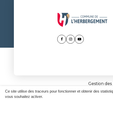
Lien
Lien
Lien
vers
vers
vers
le
le
la
compte
compte
chaîne
Facebook
Instagram
Youtube
Gestion des
Ce site utilise des traceurs pour fonctionner et obtenir des statisti
vous souhaitez activer.