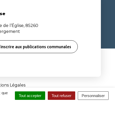
se
e de l’Église, 85260
bergement
’inscrire aux publications communales
ions Légales
x que
Tout accepter
Tout refuser
Personnaliser