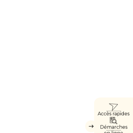
ACCÈ
Accès rapides
DIREC
Démarches
Masquer
les
en ligne