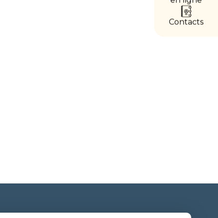
accès
directs
Contacts