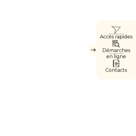
ACCÈ
Accès rapides
DIREC
Démarches
Masquer
les
en ligne
accès
directs
Contacts