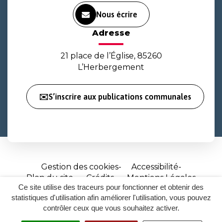
Nous écrire
Adresse
21 place de l’Église, 85260
L’Herbergement
✉️S’inscrire aux publications communales
Gestion des cookies
Accessibilité
Plan du site
Crédits
Mentions Légales
Ce site utilise des traceurs pour fonctionner et obtenir des
Site
statistiques d'utilisation afin améliorer l'utilisation, vous pouvez
réalisé
contrôler ceux que vous souhaitez activer.
par