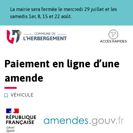
Gestion des traceurs
La mairie sera fermée le mercredi 29 juillet et les
samedis 1er, 8, 15 et 22 août.
Aller
Aller
Aller
à
au
au
la
contenu
pied
ACCÈS RAPIDES
navigation
de
page
Paiement en ligne d’une
amende
VÉHICULE