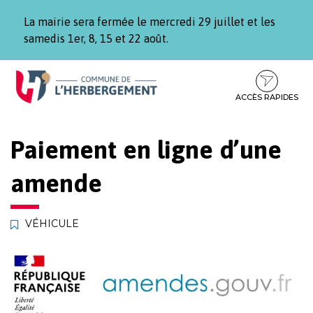
Gestion des traceurs
La mairie sera fermée le mercredi 29 juillet et les
samedis 1er, 8, 15 et 22 août.
Aller
Aller
Aller
à
au
au
la
contenu
pied
ACCÈS RAPIDES
navigation
de
page
Paiement en ligne d’une
amende
VÉHICULE