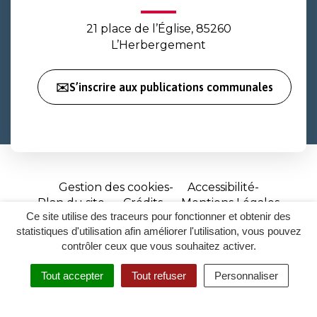
21 place de l’Église, 85260
L’Herbergement
✉️S’inscrire aux publications communales
Gestion des cookies
Accessibilité
Plan du site
Crédits
Mentions Légales
Ce site utilise des traceurs pour fonctionner et obtenir des
Site
statistiques d'utilisation afin améliorer l'utilisation, vous pouvez
réalisé
contrôler ceux que vous souhaitez activer.
par
Tout accepter
Tout refuser
Personnaliser
Inovagora
MENU
RECHERCHER
ACCESSIBILITÉ
(ouverture
dans