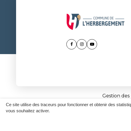
Lien
Lien
Lien
vers
vers
vers
le
le
la
compte
compte
chaîne
Facebook
Instagram
Youtube
Gestion des
Ce site utilise des traceurs pour fonctionner et obtenir des statisti
vous souhaitez activer.