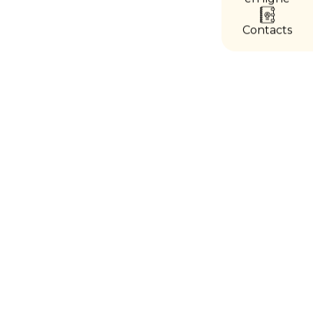
accès
directs
Contacts