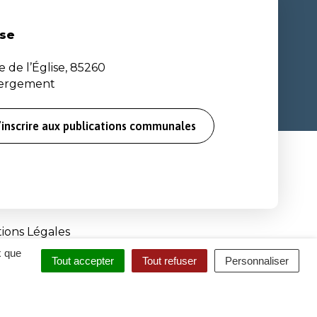
se
e de l’Église, 85260
bergement
’inscrire aux publications communales
ions Légales
x que
Tout accepter
Tout refuser
Personnaliser