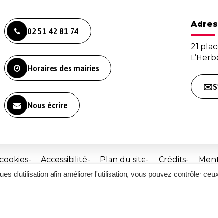
Adres
02 51 42 81 74
21 plac
L’Her
Horaires des mairies
✉️S
Nous écrire
 cookies
Accessibilité
Plan du site
Crédits
Ment
ques d'utilisation afin améliorer l'utilisation, vous pouvez contrôler ceu
Site
réalisé
par
Inovagora