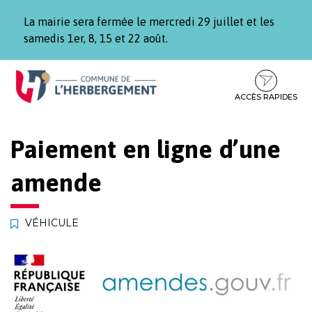
Gestion des traceurs
La mairie sera fermée le mercredi 29 juillet et les
samedis 1er, 8, 15 et 22 août.
Aller
Aller
Aller
à
au
au
la
contenu
pied
ACCÈS RAPIDES
navigation
de
page
Paiement en ligne d’une
amende
VÉHICULE