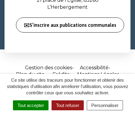
21 place de l’Église, 85260
L’Herbergement
✉️S’inscrire aux publications communales
Gestion des cookies
Accessibilité
Plan du site
Crédits
Mentions Légales
Ce site utilise des traceurs pour fonctionner et obtenir des
Site
statistiques d'utilisation afin améliorer l'utilisation, vous pouvez
réalisé
contrôler ceux que vous souhaitez activer.
par
Tout accepter
Tout refuser
Personnaliser
Inovagora
MENU
RECHERCHER
ACCESSIBILITÉ
(ouverture
dans
un
nouvel