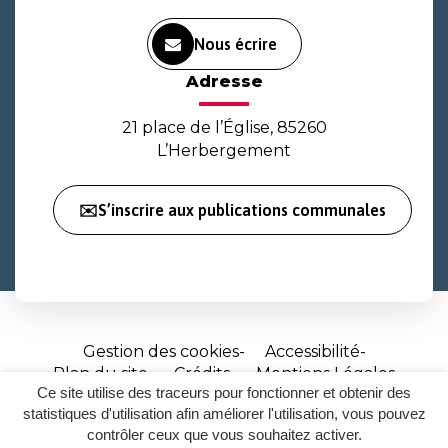
Nous écrire
Adresse
21 place de l’Église, 85260
L’Herbergement
✉️S’inscrire aux publications communales
Gestion des cookies
Accessibilité
Plan du site
Crédits
Mentions Légales
Ce site utilise des traceurs pour fonctionner et obtenir des
Site
statistiques d'utilisation afin améliorer l'utilisation, vous pouvez
réalisé
contrôler ceux que vous souhaitez activer.