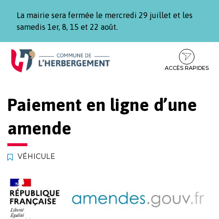
Gestion des traceurs
La mairie sera fermée le mercredi 29 juillet et les
samedis 1er, 8, 15 et 22 août.
Aller
Aller
Aller
à
au
au
la
contenu
pied
ACCÈS RAPIDES
navigation
de
page
Paiement en ligne d’une
amende
VÉHICULE