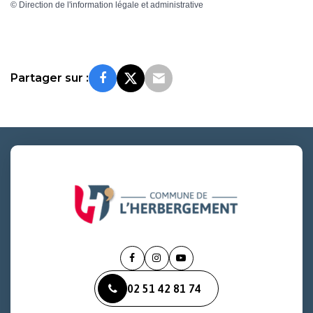
©
Direction de l'information légale et administrative
Partager sur :
Lien
Lien
Lien
vers
vers
vers
02 51 42 81 74
le
le
la
compte
compte
chaîne