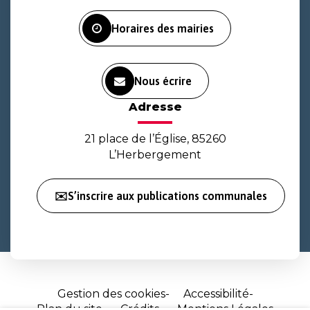
Facebook
Instagram
Youtube
Horaires des mairies
Nous écrire
Adresse
21 place de l’Église, 85260
L’Herbergement
✉️S’inscrire aux publications communales
Gestion des cookies
Accessibilité
Plan du site
Crédits
Mentions Légales