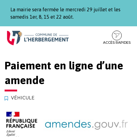
Gestion des traceurs
La mairie sera fermée le mercredi 29 juillet et les
samedis 1er, 8, 15 et 22 août.
Aller
Aller
Aller
à
au
au
la
contenu
pied
ACCÈS RAPIDES
navigation
de
page
Paiement en ligne d’une
amende
VÉHICULE