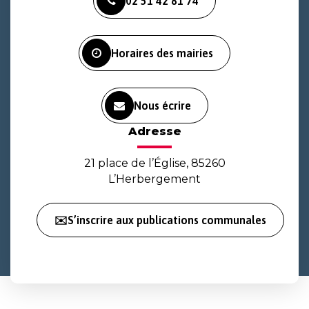
02 51 42 81 74
le
le
la
compte
compte
chaîne
Facebook
Instagram
Youtube
Horaires des mairies
Nous écrire
Adresse
21 place de l’Église, 85260
L’Herbergement
✉️S’inscrire aux publications communales