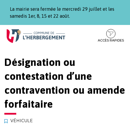
Gestion des traceurs
La mairie sera fermée le mercredi 29 juillet et les
samedis 1er, 8, 15 et 22 août.
Aller
Aller
Aller
à
au
au
la
contenu
pied
ACCÈS RAPIDES
navigation
de
page
Désignation ou
contestation d’une
contravention ou amende
forfaitaire
VÉHICULE