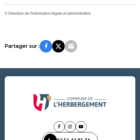
©
Direction de l'information légale et administrative
Partager sur :
Lien
Lien
Lien
vers
vers
vers