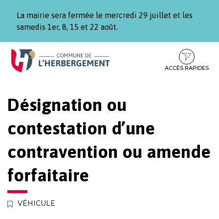
Gestion des traceurs
La mairie sera fermée le mercredi 29 juillet et les
samedis 1er, 8, 15 et 22 août.
Aller
Aller
Aller
à
au
au
la
contenu
pied
ACCÈS RAPIDES
navigation
de
page
Désignation ou
contestation d’une
contravention ou amende
forfaitaire
VÉHICULE