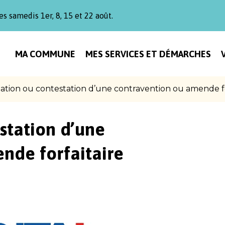
es samedis 1er, 8, 15 et 22 août.
MA COMMUNE
MES SERVICES ET DÉMARCHES
ation ou contestation d’une contravention ou amende fo
station d’une
nde forfaitaire