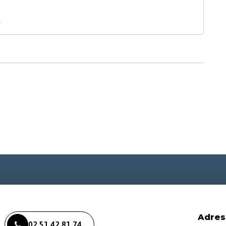
s
Adres
02 51 42 81 74