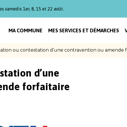
es samedis 1er, 8, 15 et 22 août.
MA COMMUNE
MES SERVICES ET DÉMARCHES
ation ou contestation d’une contravention ou amende fo
station d’une
nde forfaitaire