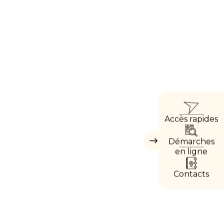
ACCÈ
Accès rapides
DIREC
Démarches
Masquer
les
en ligne
accès
directs
Contacts