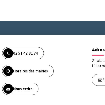
Adres
02 51 42 81 74
21 plac
L’Her
Horaires des mairies
✉️S
Nous écrire