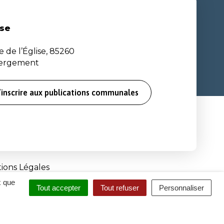
se
e de l’Église, 85260
bergement
’inscrire aux publications communales
ions Légales
x que
Tout accepter
Tout refuser
Personnaliser