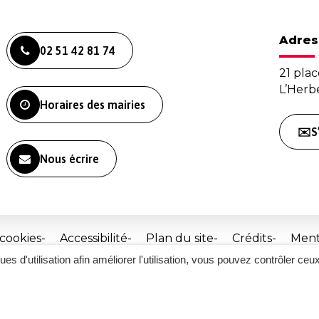
Adres
02 51 42 81 74
21 plac
L’Her
Horaires des mairies
✉️S
Nous écrire
 cookies
Accessibilité
Plan du site
Crédits
Ment
ques d'utilisation afin améliorer l'utilisation, vous pouvez contrôler ceu
Site
réalisé
par
Inovagora