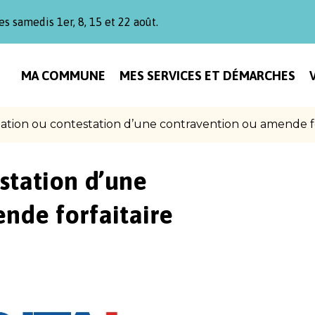
es samedis 1er, 8, 15 et 22 août.
MA COMMUNE
MES SERVICES ET DÉMARCHES
ation ou contestation d’une contravention ou amende fo
station d’une
nde forfaitaire