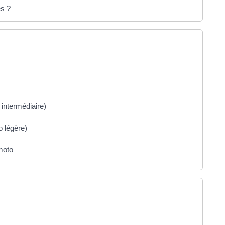
es ?
intermédiaire)
 légère)
moto