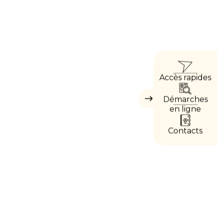
ACCÈ
Accès rapides
DIREC
Démarches
Masquer
les
en ligne
accès
directs
Contacts