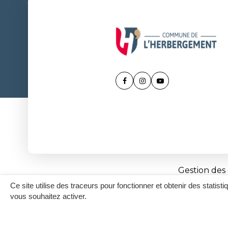
Lien
Lien
Lien
vers
vers
vers
le
le
la
compte
compte
chaîne
Facebook
Instagram
Youtube
Gestion des
Ce site utilise des traceurs pour fonctionner et obtenir des statisti
vous souhaitez activer.