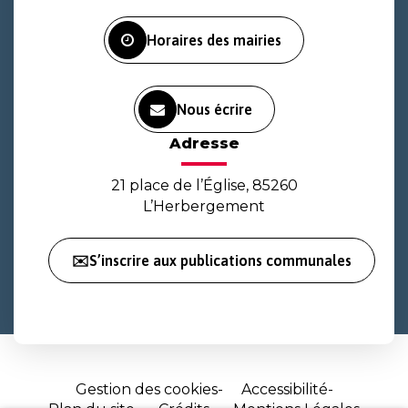
Facebook
Instagram
Youtube
Horaires des mairies
Nous écrire
Adresse
21 place de l’Église, 85260
L’Herbergement
✉️S’inscrire aux publications communales
Gestion des cookies
Accessibilité