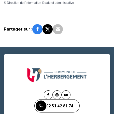
©
Direction de l'information légale et administrative
Partager sur :
Lien
Lien
Lien
vers
vers
vers
02 51 42 81 74
le
le
la
compte
compte
chaîne