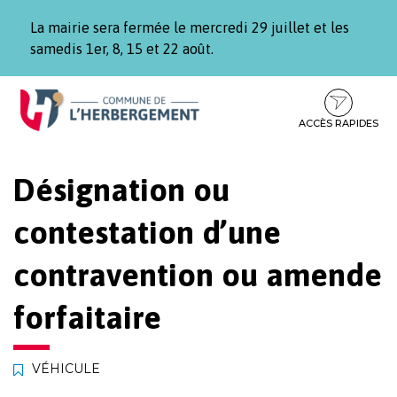
Gestion des traceurs
La mairie sera fermée le mercredi 29 juillet et les
samedis 1er, 8, 15 et 22 août.
Aller
Aller
Aller
à
au
au
la
contenu
pied
ACCÈS RAPIDES
navigation
de
page
Désignation ou
contestation d’une
contravention ou amende
forfaitaire
VÉHICULE