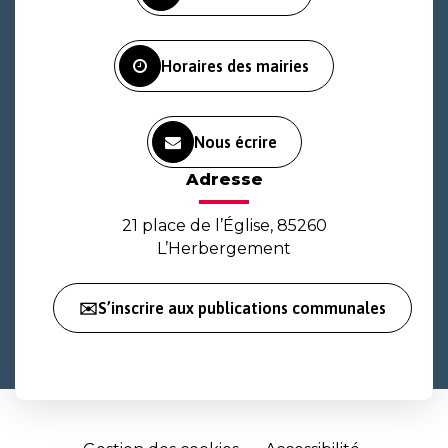
compte
compte
chaîne
Facebook
Instagram
Youtube
Horaires des mairies
Nous écrire
Adresse
21 place de l’Église, 85260
L’Herbergement
✉️S’inscrire aux publications communales