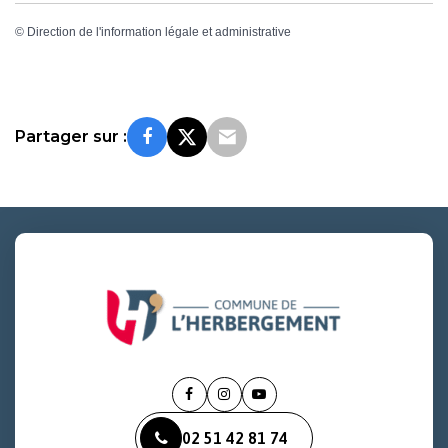
©
Direction de l'information légale et administrative
Partager sur :
Lien
Lien
Lien
vers
vers
vers
02 51 42 81 74
le
le
la