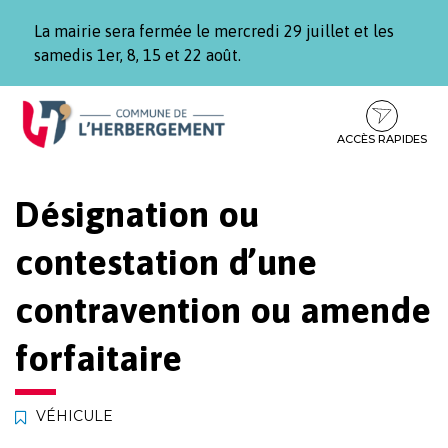
Gestion des traceurs
La mairie sera fermée le mercredi 29 juillet et les
samedis 1er, 8, 15 et 22 août.
Aller
Aller
Aller
à
au
au
la
contenu
pied
ACCÈS RAPIDES
navigation
de
page
Désignation ou
contestation d’une
contravention ou amende
forfaitaire
VÉHICULE