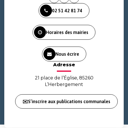
Lien
Lien
Lien
vers
vers
vers
02 51 42 81 74
le
le
la
compte
compte
chaîne
Facebook
Instagram
Youtube
Horaires des mairies
Nous écrire
Adresse
21 place de l’Église, 85260
L’Herbergement
✉️S’inscrire aux publications communales