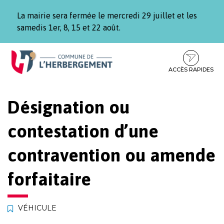
Gestion des traceurs
La mairie sera fermée le mercredi 29 juillet et les
samedis 1er, 8, 15 et 22 août.
Aller
Aller
Aller
à
au
au
la
contenu
pied
ACCÈS RAPIDES
navigation
de
page
Désignation ou
contestation d’une
contravention ou amende
forfaitaire
VÉHICULE