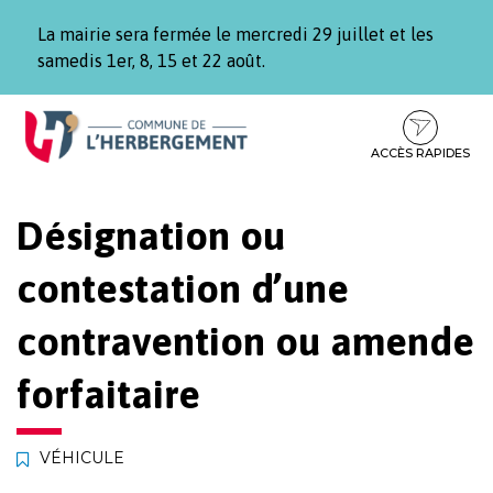
Gestion des traceurs
La mairie sera fermée le mercredi 29 juillet et les
samedis 1er, 8, 15 et 22 août.
Aller
Aller
Aller
à
au
au
la
contenu
pied
ACCÈS RAPIDES
navigation
de
page
Désignation ou
contestation d’une
contravention ou amende
forfaitaire
VÉHICULE