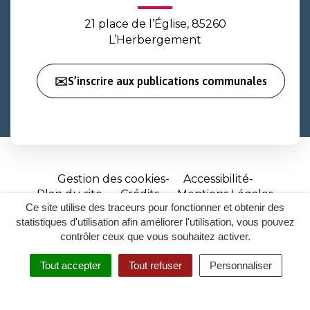
21 place de l’Église, 85260
L’Herbergement
✉️S’inscrire aux publications communales
Gestion des cookies
Accessibilité
Plan du site
Crédits
Mentions Légales
Ce site utilise des traceurs pour fonctionner et obtenir des
Site
statistiques d'utilisation afin améliorer l'utilisation, vous pouvez
réalisé
contrôler ceux que vous souhaitez activer.
par
Tout accepter
Tout refuser
Personnaliser
Inovagora
MENU
RECHERCHER
ACCESSIBILITÉ
(ouverture
dans