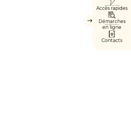
Accès rapides
DIREC
Démarches
Masquer
les
en ligne
accès
directs
Contacts