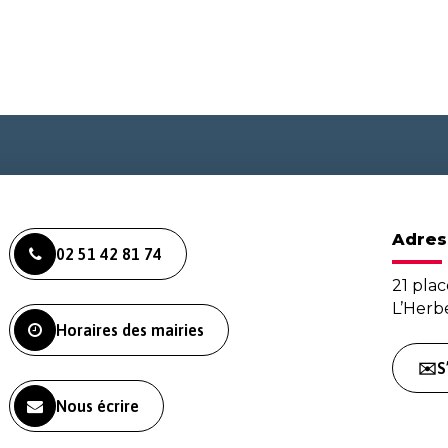
Adres
02 51 42 81 74
21 plac
L’Her
Horaires des mairies
✉️S
Nous écrire