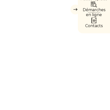
DIREC
Démarches
Masquer
les
en ligne
accès
directs
Contacts