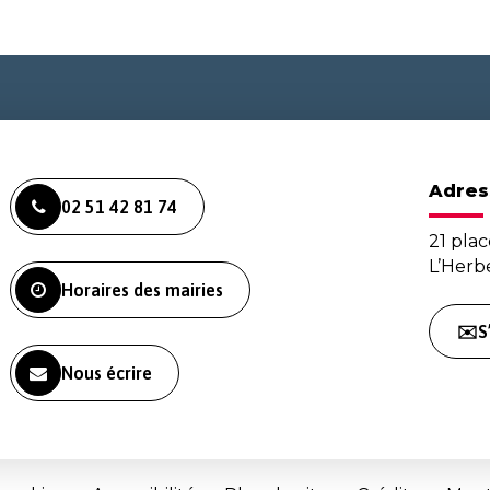
Adres
02 51 42 81 74
21 plac
L’Her
Horaires des mairies
✉️S
Nous écrire