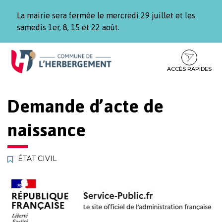
Gestion des traceurs
La mairie sera fermée le mercredi 29 juillet et les
samedis 1er, 8, 15 et 22 août.
Aller
Aller
Aller
à
au
au
la
contenu
pied
ACCÈS RAPIDES
navigation
de
page
Demande d’acte de
naissance
ÉTAT CIVIL