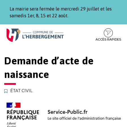
Gestion des traceurs
La mairie sera fermée le mercredi 29 juillet et les
samedis 1er, 8, 15 et 22 août.
Aller
Aller
Aller
à
au
au
la
contenu
pied
ACCÈS RAPIDES
navigation
de
page
Demande d’acte de
naissance
ÉTAT CIVIL