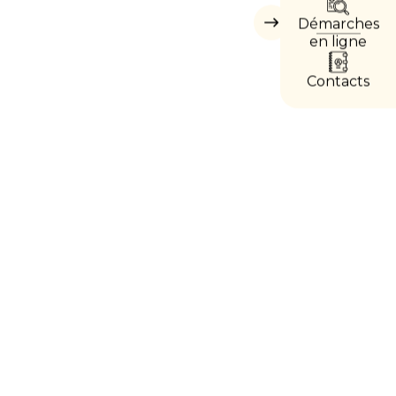
DIREC
Démarches
Masquer
les
en ligne
accès
directs
Contacts