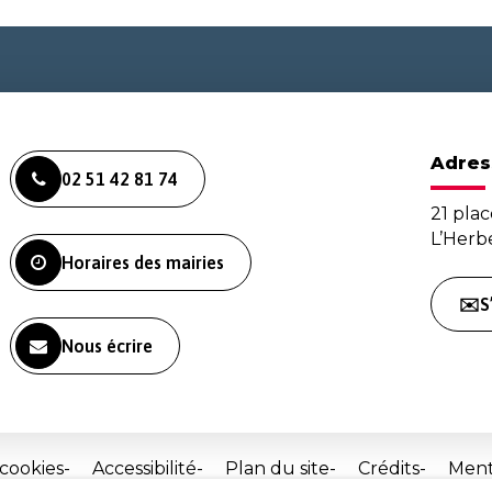
Adres
02 51 42 81 74
21 plac
L’Her
Horaires des mairies
✉️S
Nous écrire
 cookies
Accessibilité
Plan du site
Crédits
Ment