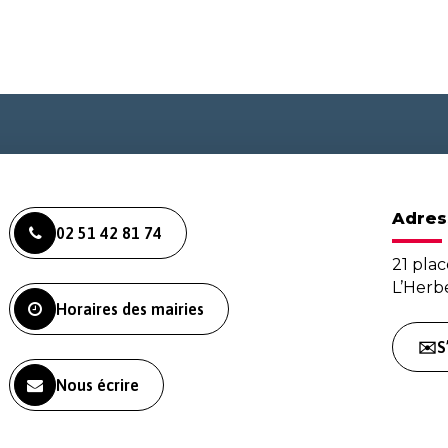
Adres
02 51 42 81 74
21 plac
L’Her
Horaires des mairies
✉️S
Nous écrire