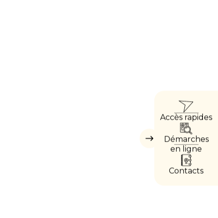
ACCÈ
Accès rapides
DIREC
Démarches
Masquer
les
en ligne
accès
directs
Contacts