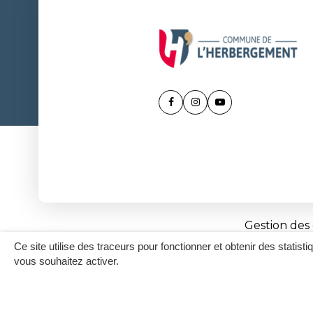
Lien
Lien
Lien
vers
vers
vers
le
le
la
compte
compte
chaîne
Facebook
Instagram
Youtube
Gestion des
Ce site utilise des traceurs pour fonctionner et obtenir des statisti
vous souhaitez activer.