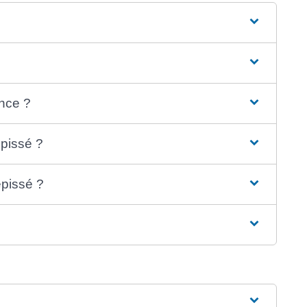
ance ?
épissé ?
pissé ?