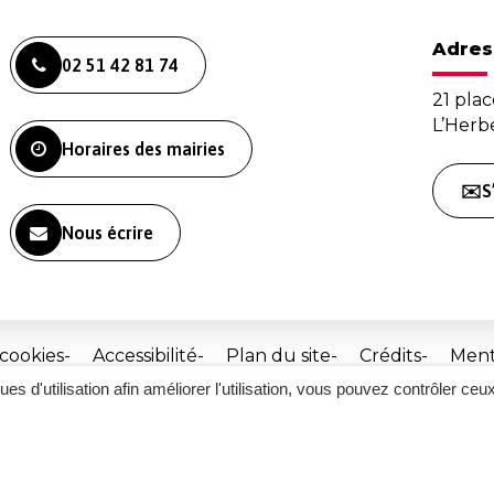
Adres
02 51 42 81 74
21 plac
L’Her
Horaires des mairies
✉️S
Nous écrire
 cookies
Accessibilité
Plan du site
Crédits
Ment
ques d'utilisation afin améliorer l'utilisation, vous pouvez contrôler ceu
Site
réalisé
par
Inovagora