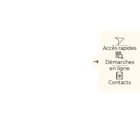
ACCÈ
Accès rapides
DIREC
Démarches
Masquer
les
en ligne
accès
directs
Contacts