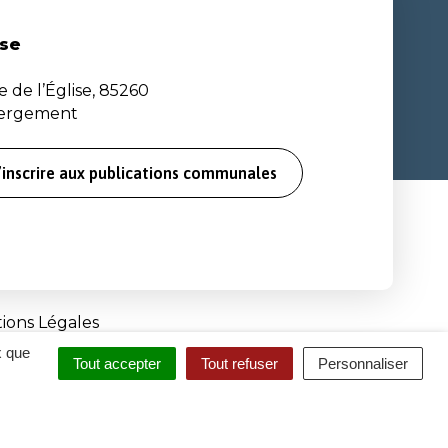
se
e de l’Église, 85260
bergement
’inscrire aux publications communales
ions Légales
x que
Tout accepter
Tout refuser
Personnaliser