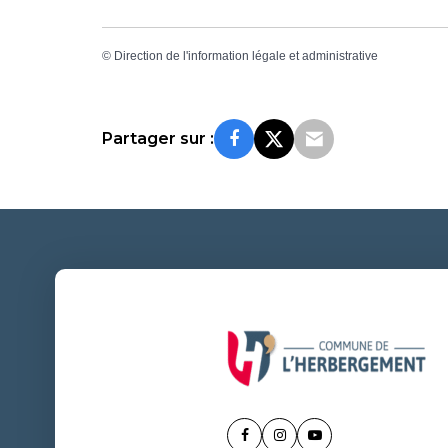
©
Direction de l'information légale et administrative
Partager sur :
Lien
Lien
Lien