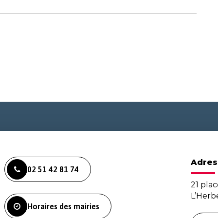
Adres
02 51 42 81 74
21 plac
L’Her
Horaires des mairies