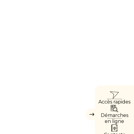
ACCÈ
Accès rapides
DIREC
Démarches
Masquer
les
en ligne
accès
directs