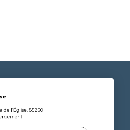
se
e de l’Église, 85260
bergement