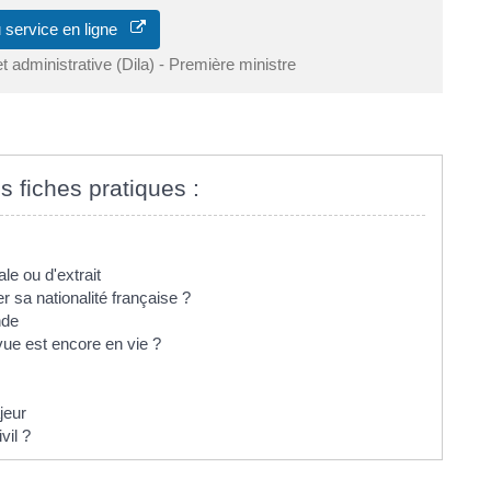
 service en ligne
et administrative (Dila) - Première ministre
s fiches pratiques :
le ou d'extrait
r sa nationalité française ?
nde
ue est encore en vie ?
jeur
vil ?