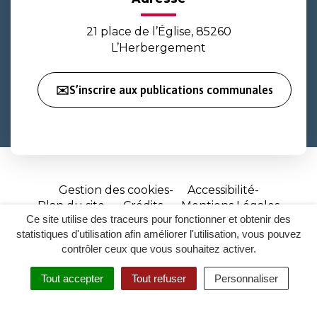
21 place de l’Église, 85260
L’Herbergement
✉️S’inscrire aux publications communales
Gestion des cookies
Accessibilité
Plan du site
Crédits
Mentions Légales
Ce site utilise des traceurs pour fonctionner et obtenir des
Site
statistiques d'utilisation afin améliorer l'utilisation, vous pouvez
réalisé
contrôler ceux que vous souhaitez activer.
par
Tout accepter
Tout refuser
Personnaliser
Inovagora
MENU
RECHERCHER
ACCESSIBILITÉ
(ouverture
dans