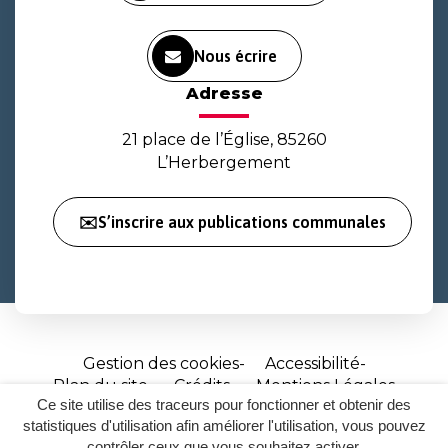
Nous écrire
Adresse
21 place de l’Église, 85260
L’Herbergement
✉️S’inscrire aux publications communales
Gestion des cookies
Accessibilité
Plan du site
Crédits
Mentions Légales
Ce site utilise des traceurs pour fonctionner et obtenir des
Site
statistiques d'utilisation afin améliorer l'utilisation, vous pouvez
réalisé
contrôler ceux que vous souhaitez activer.