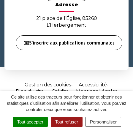
Adresse
21 place de l’Église, 85260
L’Herbergement
✉️S’inscrire aux publications communales
Gestion des cookies
Accessibilité
Plan du site
Crédits
Mentions Légales
Ce site utilise des traceurs pour fonctionner et obtenir des
Site
statistiques d'utilisation afin améliorer l'utilisation, vous pouvez
réalisé
contrôler ceux que vous souhaitez activer.
par
Tout accepter
Tout refuser
Personnaliser
Inovagora
MENU
RECHERCHER
ACCESSIBILITÉ
(ouverture