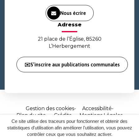
Nous écrire
Adresse
21 place de l’Église, 85260
L’Herbergement
✉️S’inscrire aux publications communales
Gestion des cookies
Accessibilité
Plan du site
Crédits
Mentions Légales
Ce site utilise des traceurs pour fonctionner et obtenir des
Site
statistiques d'utilisation afin améliorer l'utilisation, vous pouvez
réalisé
contrôler ceux que vous souhaitez activer.