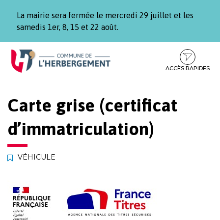
Gestion des traceurs
La mairie sera fermée le mercredi 29 juillet et les
samedis 1er, 8, 15 et 22 août.
Aller
Aller
Aller
à
au
au
la
contenu
pied
ACCÈS RAPIDES
navigation
de
page
Carte grise (certificat
d’immatriculation)
VÉHICULE