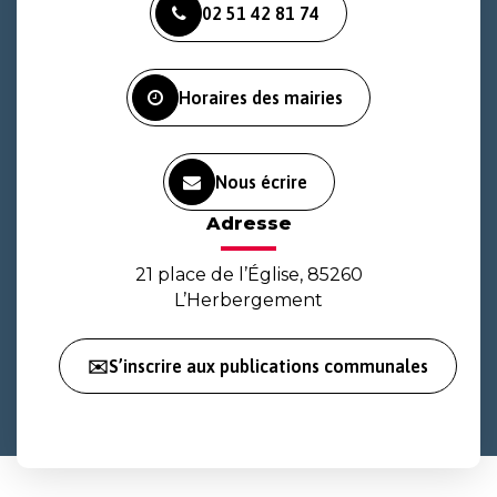
02 51 42 81 74
le
le
la
compte
compte
chaîne
Facebook
Instagram
Youtube
Horaires des mairies
Nous écrire
Adresse
21 place de l’Église, 85260
L’Herbergement
✉️S’inscrire aux publications communales