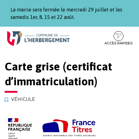
Gestion des traceurs
La mairie sera fermée le mercredi 29 juillet et les
samedis 1er, 8, 15 et 22 août.
Aller
Aller
Aller
à
au
au
la
contenu
pied
ACCÈS RAPIDES
navigation
de
page
Carte grise (certificat
d’immatriculation)
VÉHICULE