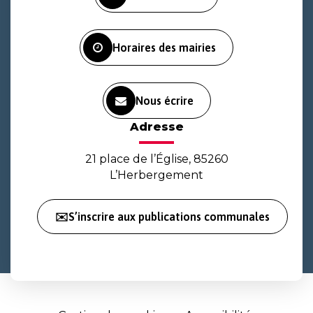
compte
compte
chaîne
Facebook
Instagram
Youtube
Horaires des mairies
Nous écrire
Adresse
21 place de l’Église, 85260
L’Herbergement
✉️S’inscrire aux publications communales