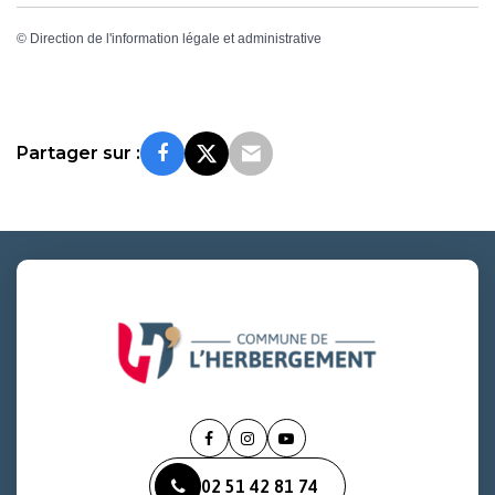
©
Direction de l'information légale et administrative
Partager sur :
Lien
Lien
Lien
vers
vers
vers
02 51 42 81 74
le
le
la