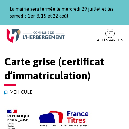
Gestion des traceurs
La mairie sera fermée le mercredi 29 juillet et les
samedis 1er, 8, 15 et 22 août.
Aller
Aller
Aller
à
au
au
la
contenu
pied
ACCÈS RAPIDES
navigation
de
page
Carte grise (certificat
d’immatriculation)
VÉHICULE