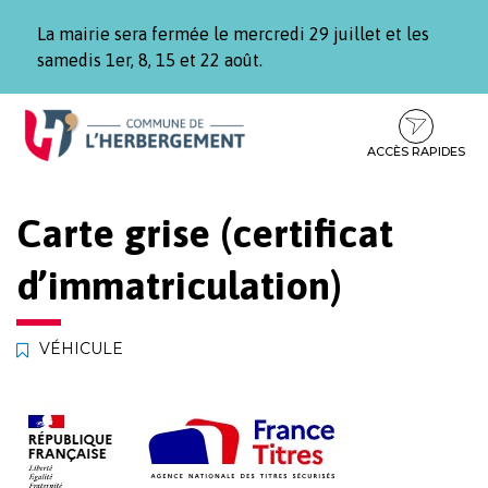
Gestion des traceurs
La mairie sera fermée le mercredi 29 juillet et les
samedis 1er, 8, 15 et 22 août.
Aller
Aller
Aller
à
au
au
la
contenu
pied
ACCÈS RAPIDES
navigation
de
page
Carte grise (certificat
d’immatriculation)
VÉHICULE