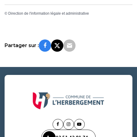
©
Direction de l'information légale et administrative
Partager sur :
Lien
Lien
Lien
vers
vers
vers