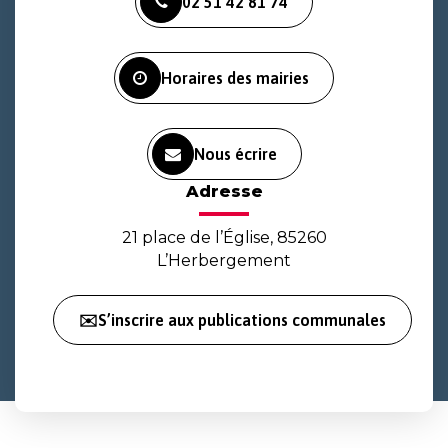
02 51 42 81 74
le
le
la
compte
compte
chaîne
Facebook
Instagram
Youtube
Horaires des mairies
Nous écrire
Adresse
21 place de l’Église, 85260
L’Herbergement
✉️S’inscrire aux publications communales