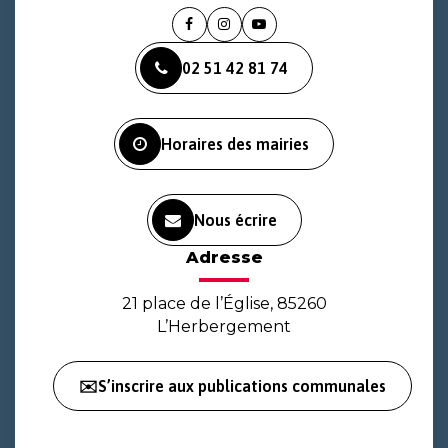
Lien
Lien
Lien
vers
vers
vers
02 51 42 81 74
le
le
la
compte
compte
chaîne
Facebook
Instagram
Youtube
Horaires des mairies
Nous écrire
Adresse
21 place de l’Église, 85260
L’Herbergement
✉️S’inscrire aux publications communales