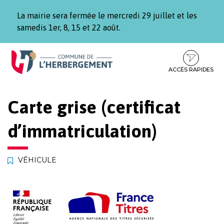
Gestion des traceurs
La mairie sera fermée le mercredi 29 juillet et les
samedis 1er, 8, 15 et 22 août.
Aller
Aller
Aller
à
au
au
la
contenu
pied
ACCÈS RAPIDES
navigation
de
page
Carte grise (certificat
d’immatriculation)
VÉHICULE