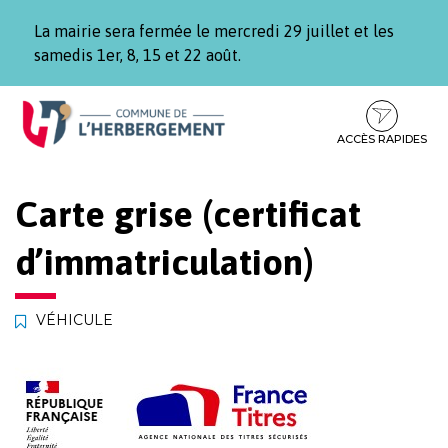
Gestion des traceurs
La mairie sera fermée le mercredi 29 juillet et les
samedis 1er, 8, 15 et 22 août.
Aller
Aller
Aller
à
au
au
la
contenu
pied
ACCÈS RAPIDES
navigation
de
page
Carte grise (certificat
d’immatriculation)
VÉHICULE