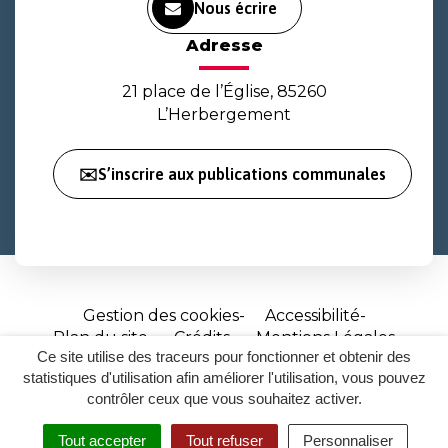
Nous écrire
Adresse
21 place de l’Église, 85260
L’Herbergement
✉️S’inscrire aux publications communales
Gestion des cookies
Accessibilité
Plan du site
Crédits
Mentions Légales
Ce site utilise des traceurs pour fonctionner et obtenir des
Site
statistiques d'utilisation afin améliorer l'utilisation, vous pouvez
réalisé
contrôler ceux que vous souhaitez activer.
par
Tout accepter
Tout refuser
Personnaliser
Inovagora
MENU