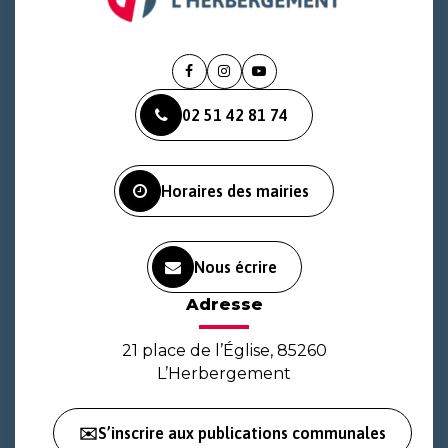
Lien
Lien
Lien
vers
vers
vers
02 51 42 81 74
le
le
la
compte
compte
chaîne
Facebook
Instagram
Youtube
Horaires des mairies
Nous écrire
Adresse
21 place de l’Église, 85260
L’Herbergement
✉️S’inscrire aux publications communales