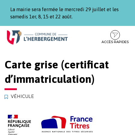
Gestion des traceurs
La mairie sera fermée le mercredi 29 juillet et les
samedis 1er, 8, 15 et 22 août.
Aller
Aller
Aller
à
au
au
la
contenu
pied
ACCÈS RAPIDES
navigation
de
page
Carte grise (certificat
d’immatriculation)
VÉHICULE