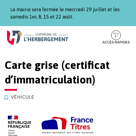
Gestion des traceurs
La mairie sera fermée le mercredi 29 juillet et les
samedis 1er, 8, 15 et 22 août.
Aller
Aller
Aller
à
au
au
la
contenu
pied
ACCÈS RAPIDES
navigation
de
page
Carte grise (certificat
d’immatriculation)
VÉHICULE