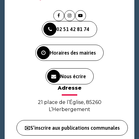
Lien
Lien
Lien
vers
vers
vers
02 51 42 81 74
le
le
la
compte
compte
chaîne
Facebook
Instagram
Youtube
Horaires des mairies
Nous écrire
Adresse
21 place de l’Église, 85260
L’Herbergement
✉️S’inscrire aux publications communales