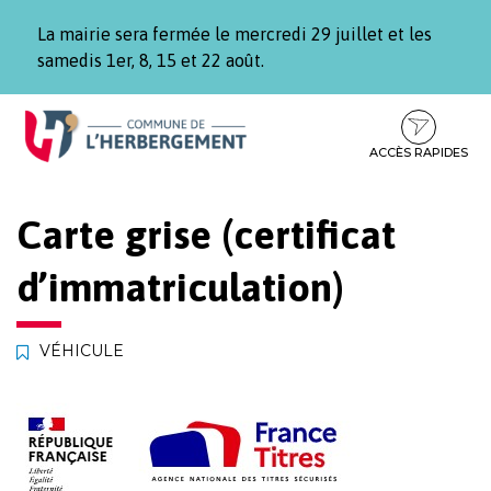
Gestion des traceurs
La mairie sera fermée le mercredi 29 juillet et les
samedis 1er, 8, 15 et 22 août.
Aller
Aller
Aller
à
au
au
la
contenu
pied
ACCÈS RAPIDES
navigation
de
page
Carte grise (certificat
d’immatriculation)
VÉHICULE