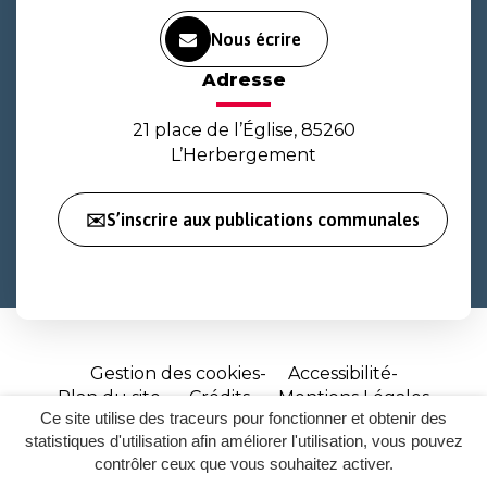
Nous écrire
Adresse
21 place de l’Église, 85260
L’Herbergement
✉️S’inscrire aux publications communales
Gestion des cookies
Accessibilité
Plan du site
Crédits
Mentions Légales
Ce site utilise des traceurs pour fonctionner et obtenir des
Site
statistiques d'utilisation afin améliorer l'utilisation, vous pouvez
réalisé
contrôler ceux que vous souhaitez activer.