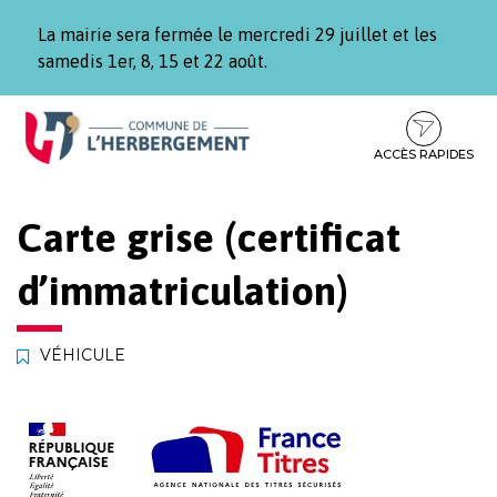
Gestion des traceurs
La mairie sera fermée le mercredi 29 juillet et les
samedis 1er, 8, 15 et 22 août.
Aller
Aller
Aller
à
au
au
la
contenu
pied
ACCÈS RAPIDES
navigation
de
page
Carte grise (certificat
d’immatriculation)
VÉHICULE