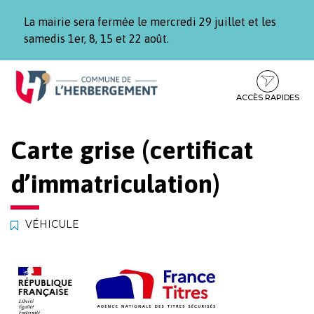
Gestion des traceurs
La mairie sera fermée le mercredi 29 juillet et les
samedis 1er, 8, 15 et 22 août.
Aller
Aller
Aller
à
au
au
la
contenu
pied
ACCÈS RAPIDES
navigation
de
page
Carte grise (certificat
d’immatriculation)
VÉHICULE