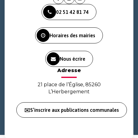
Lien
Lien
Lien
vers
vers
vers
02 51 42 81 74
le
le
la
compte
compte
chaîne
Facebook
Instagram
Youtube
Horaires des mairies
Nous écrire
Adresse
21 place de l’Église, 85260
L’Herbergement
✉️S’inscrire aux publications communales