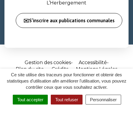
L’Herbergement
✉️S’inscrire aux publications communales
Gestion des cookies
Accessibilité
Plan du site
Crédits
Mentions Légales
Ce site utilise des traceurs pour fonctionner et obtenir des
Site
statistiques d'utilisation afin améliorer l'utilisation, vous pouvez
réalisé
contrôler ceux que vous souhaitez activer.
par
Tout accepter
Tout refuser
Personnaliser
Inovagora
MENU
RECHERCHER
ACCESSIBILITÉ
(ouverture
dans
un
nouvel