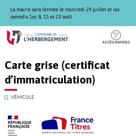
Gestion des traceurs
La mairie sera fermée le mercredi 29 juillet et les
samedis 1er, 8, 15 et 22 août.
Aller
Aller
Aller
à
au
au
la
contenu
pied
ACCÈS RAPIDES
navigation
de
page
Carte grise (certificat
d’immatriculation)
VÉHICULE