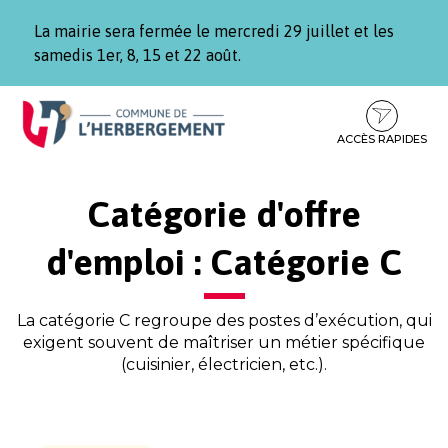
Gestion des traceurs
La mairie sera fermée le mercredi 29 juillet et les
samedis 1er, 8, 15 et 22 août.
Aller
Aller
Aller
à
au
au
la
contenu
pied
ACCÈS RAPIDES
navigation
de
page
Catégorie d'offre
d'emploi :
Catégorie C
La catégorie C regroupe des postes d’exécution, qui
exigent souvent de maîtriser un métier spécifique
(cuisinier, électricien, etc.).