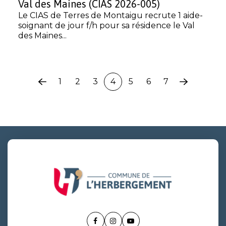
Val des Maines (CIAS 2026-005)
Le CIAS de Terres de Montaigu recrute 1 aide-
soignant de jour f/h pour sa résidence le Val
des Maines...
1
2
3
4
5
6
7
Page
Page
précédente
suivante
Lien
Lien
Lien