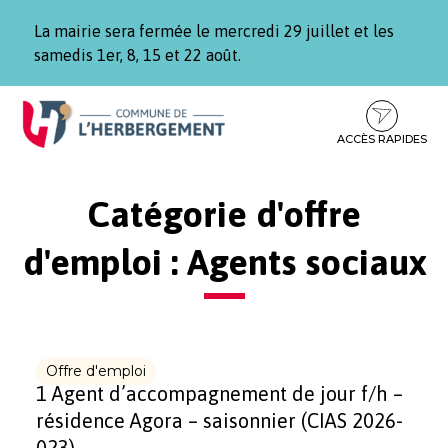
Gestion des traceurs
La mairie sera fermée le mercredi 29 juillet et les
samedis 1er, 8, 15 et 22 août.
Aller
Aller
Aller
à
au
au
la
contenu
pied
ACCÈS RAPIDES
navigation
de
page
Catégorie d'offre
d'emploi :
Agents sociaux
Offre d'emploi
1 Agent d’accompagnement de jour f/h –
résidence Agora – saisonnier (CIAS 2026-
023)