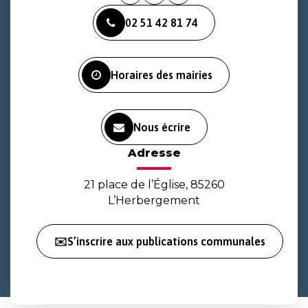
vers
vers
vers
02 51 42 81 74
le
le
la
compte
compte
chaîne
Facebook
Instagram
Youtube
Horaires des mairies
Nous écrire
Adresse
21 place de l’Église, 85260
L’Herbergement
✉️S’inscrire aux publications communales