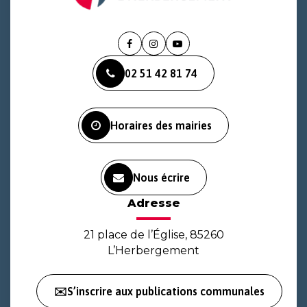
Lien
Lien
Lien
vers
vers
vers
02 51 42 81 74
le
le
la
compte
compte
chaîne
Facebook
Instagram
Youtube
Horaires des mairies
Nous écrire
Adresse
21 place de l’Église, 85260
L’Herbergement
✉️S’inscrire aux publications communales