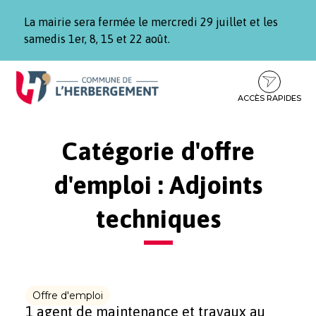
Gestion des traceurs
La mairie sera fermée le mercredi 29 juillet et les
samedis 1er, 8, 15 et 22 août.
Aller
Aller
Aller
à
au
au
la
contenu
pied
ACCÈS RAPIDES
navigation
de
page
Catégorie d'offre
d'emploi :
Adjoints
techniques
Offre d'emploi
1 agent de maintenance et travaux au