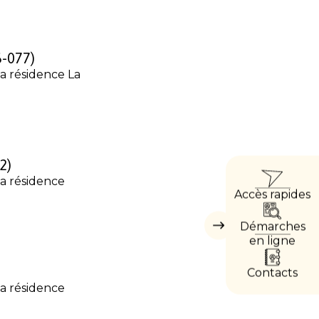
6-077)
sa résidence La
ACCÈ
2)
sa résidence
Accès rapides
DIREC
Démarches
Masquer
les
en ligne
accès
directs
Contacts
sa résidence