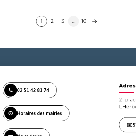
1
2
3
...
10
Page
suivante
Adres
02 51 42 81 74
21 plac
L’Her
Horaires des mairies
✉️S