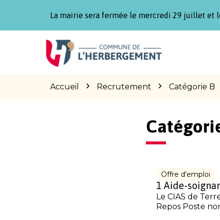
Gestion des traceurs
La mairie sera fermée le mercredi 29 juillet et l
Aller
Aller
Aller
à
au
au
la
contenu
pied
navigation
de
page
Accueil
Recrutement
Catégorie B
Catégorie
Offre d'emploi
1 Aide-soignan
Le CIAS de Terre
Repos Poste non.