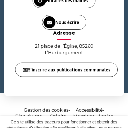
Horaires des mairies
Nous écrire
Adresse
21 place de l’Église, 85260
L’Herbergement
✉️S’inscrire aux publications communales
Gestion des cookies
Accessibilité
Plan du site
Crédits
Mentions Légales
Ce site utilise des traceurs pour fonctionner et obtenir des
Site
statistiques d'utilisation afin améliorer l'utilisation, vous pouvez