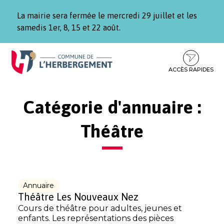
Gestion des traceurs
La mairie sera fermée le mercredi 29 juillet et les
samedis 1er, 8, 15 et 22 août.
Aller
Aller
Aller
à
au
au
la
contenu
pied
ACCÈS RAPIDES
navigation
de
page
Catégorie d'annuaire :
Théâtre
Annuaire
Théâtre Les Nouveaux Nez
Cours de théâtre pour adultes, jeunes et
enfants. Les représentations des pièces