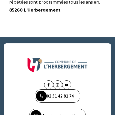
répétées sont programmées tous les ans en...
85260 L'Herbergement
Lien
Lien
Lien
vers
vers
vers
02 51 42 81 74
le
le
la
compte
compte
chaîne
Facebook
Instagram
Youtube