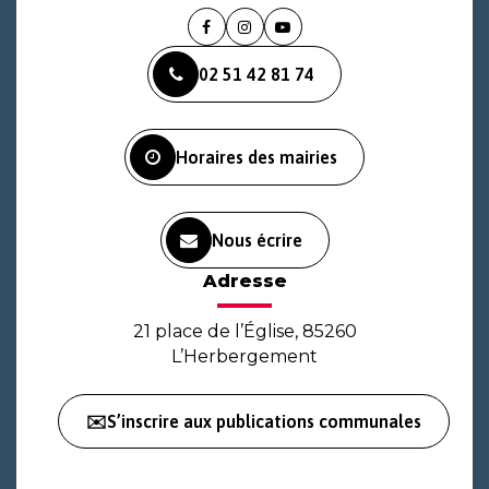
Lien
Lien
Lien
vers
vers
vers
02 51 42 81 74
le
le
la
compte
compte
chaîne
Facebook
Instagram
Youtube
Horaires des mairies
Nous écrire
Adresse
21 place de l’Église, 85260
L’Herbergement
✉️S’inscrire aux publications communales