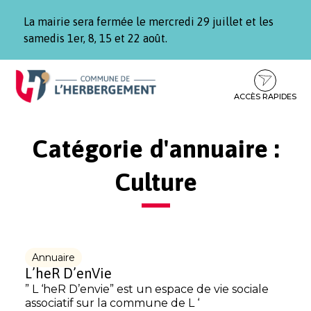
Gestion des traceurs
La mairie sera fermée le mercredi 29 juillet et les
samedis 1er, 8, 15 et 22 août.
Aller
Aller
Aller
à
au
au
la
contenu
pied
ACCÈS RAPIDES
navigation
de
page
Catégorie d'annuaire :
Culture
Annuaire
L’heR D’enVie
” L ‘heR D’envie” est un espace de vie sociale
associatif sur la commune de L ‘