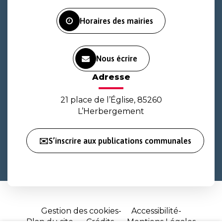
Facebook
Instagram
Youtube
Horaires des mairies
Nous écrire
Adresse
21 place de l’Église, 85260
L’Herbergement
✉️S’inscrire aux publications communales
Gestion des cookies
Accessibilité
Plan du site
Crédits
Mentions Légales