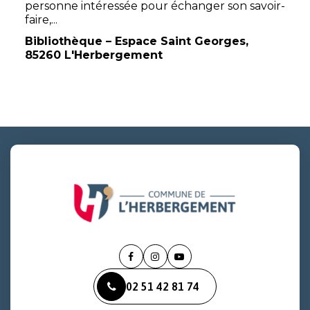
personne intéressée pour échanger son savoir-
faire,...
Bibliothèque – Espace Saint Georges,
85260 L'Herbergement
Lien
Lien
Lien
vers
vers
vers
02 51 42 81 74
le
le
la
compte
compte
chaîne