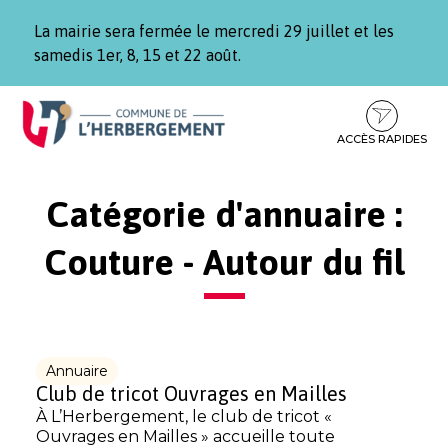
Gestion des traceurs
La mairie sera fermée le mercredi 29 juillet et les
samedis 1er, 8, 15 et 22 août.
Aller
Aller
Aller
à
au
au
la
contenu
pied
ACCÈS RAPIDES
navigation
de
page
Catégorie d'annuaire :
Couture - Autour du fil
Annuaire
Club de tricot Ouvrages en Mailles
À L’Herbergement, le club de tricot «
Ouvrages en Mailles » accueille toute